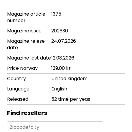
Magazine article
1375
number
Magazine issue
202630
Magazine relese
24.07.2026
date
Magazine last date
12.08.2026
Price Norway
139.00 kr
Country
United kingdom
Language
English
Released
52 time per yeas
Find resellers