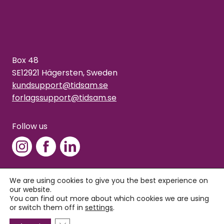
Box 48
SE12921 Hägersten, Sweden
kundsupport@tidsam.se
forlagssupport@tidsam.se
Follow us
We are using cookies to give you the best experience on
our website.
Copyright © 2026 Tidsam
You can find out more about which cookies we are using
Privacy policy
or switch them off in
settings
.