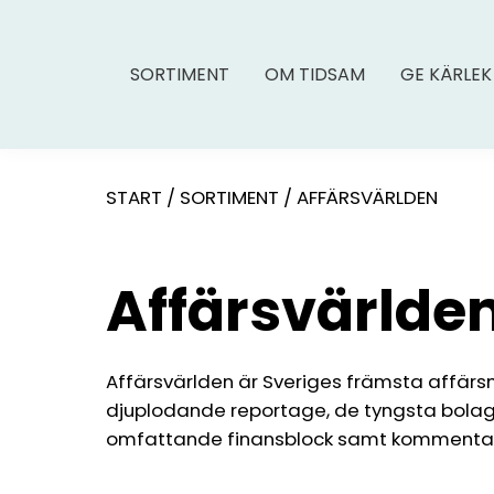
SORTIMENT
OM TIDSAM
GE KÄRLEK
START
/
SORTIMENT
/
AFFÄRSVÄRLDEN
Affärsvärlde
Affärsvärlden är Sveriges främsta affärsm
djuplodande reportage, de tyngsta bolags
omfattande finansblock samt kommentar