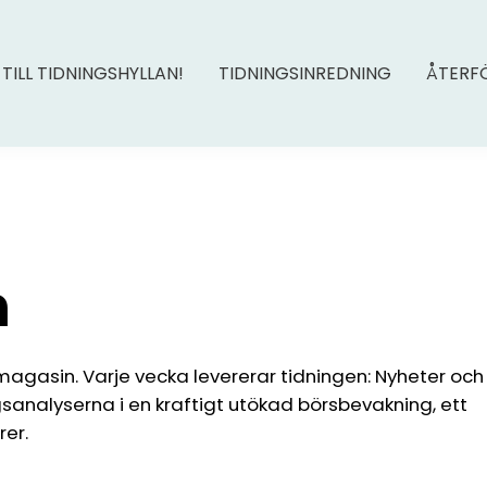
 TILL TIDNINGSHYLLAN!
TIDNINGSINREDNING
ÅTERF
n
agasin. Varje vecka levererar tidningen: Nyheter och
analyserna i en kraftigt utökad börsbevakning, ett
er.