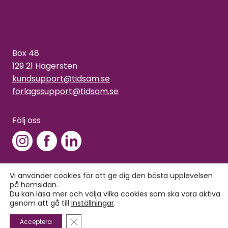
Box 48
129 21 Hägersten
kundsupport@tidsam.se
forlagssupport@tidsam.se
Följ oss
Vi använder cookies för att ge dig den bästa upplevelsen
på hemsidan.
Copyright © 2026 Tidsam
Du kan läsa mer och välja vilka cookies som ska vara aktiva
Integritets- och cookiepolicy
genom att gå till
inställningar
.
Close GDPR Cookie Banner
Acceptera