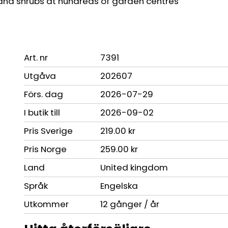
s and shrubs at hundreds of garden centres
Art. nr
7391
Utgåva
202607
Förs. dag
2026-07-29
I butik till
2026-09-02
Pris Sverige
219.00 kr
Pris Norge
259.00 kr
Land
United kingdom
Språk
Engelska
Utkommer
12 gånger / år