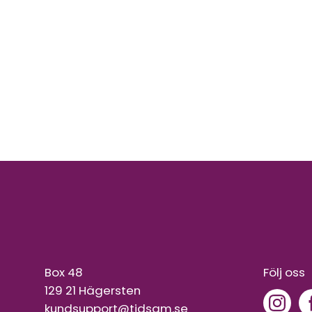
Box 48
Följ oss
129 21 Hägersten
kundsupport@tidsam.se