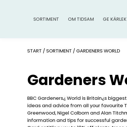
SORTIMENT
OM TIDSAM
GE KÄRLEK
START
/
SORTIMENT
/
GARDENERS WORLD
Gardeners W
BBC Gardeners¿ World is Britain¿s bigges
ideas and advice from all your favourite
Greenwood, Nigel Colborn and Alan Titchma
information and tips for successful garden