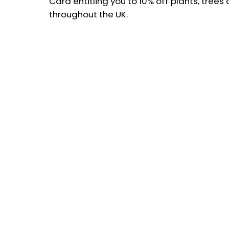
Card entitling you to 10% off plants, tree
throughout the UK.