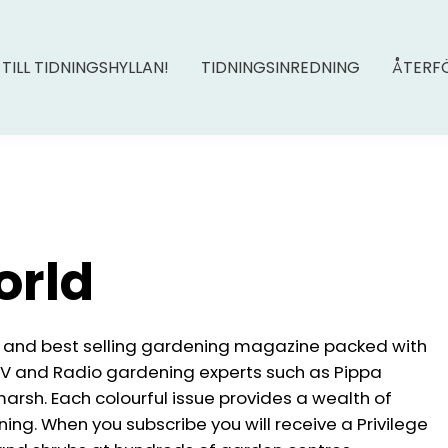
 TILL TIDNINGSHYLLAN!
TIDNINGSINREDNING
ÅTERF
orld
t and best selling gardening magazine packed with
 TV and Radio gardening experts such as Pippa
rsh. Each colourful issue provides a wealth of
ing. When you subscribe you will receive a Privilege