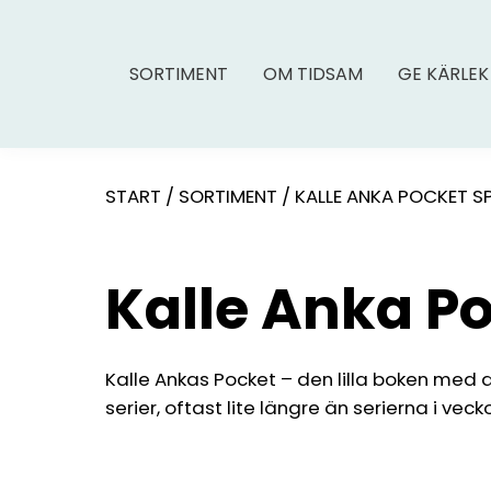
SORTIMENT
OM TIDSAM
GE KÄRLEK
START
/
SORTIMENT
/
KALLE ANKA POCKET S
Kalle Anka P
Kalle Ankas Pocket – den lilla boken med
serier, oftast lite längre än serierna i vec