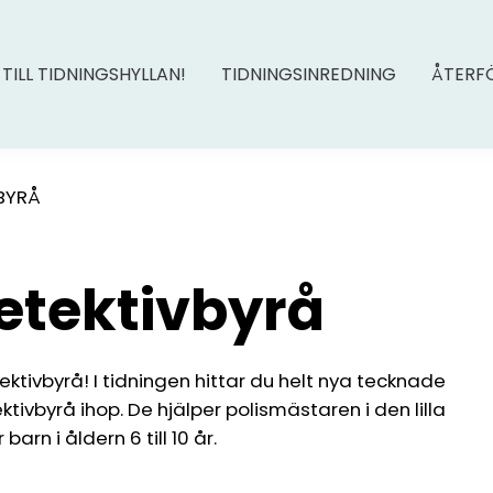
 TILL TIDNINGSHYLLAN!
TIDNINGSINREDNING
ÅTERF
BYRÅ
etektivbyrå
tivbyrå! I tidningen hittar du helt nya tecknade
ivbyrå ihop. De hjälper polismästaren i den lilla
arn i åldern 6 till 10 år.