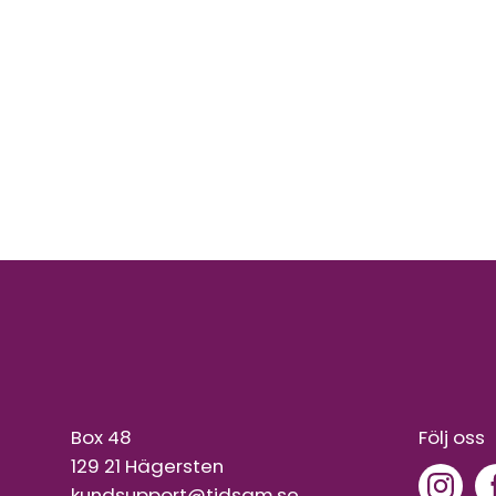
Box 48
Följ oss
129 21 Hägersten
kundsupport@tidsam.se