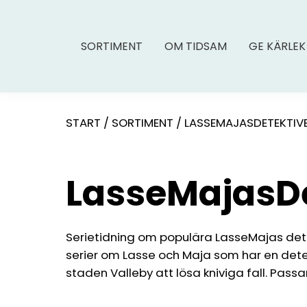
SORTIMENT
OM TIDSAM
GE KÄRLEK
START
/
SORTIMENT
/
LASSEMAJASDETEKTIV
LasseMajasD
Serietidning om populära LasseMajas detek
serier om Lasse och Maja som har en detekt
staden Valleby att lösa kniviga fall. Passar b