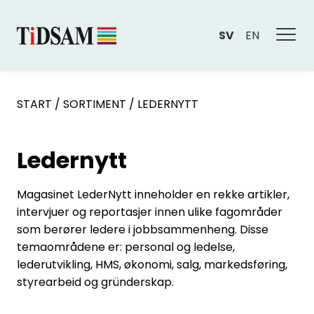
SV
EN
START
/
SORTIMENT
/
LEDERNYTT
Ledernytt
Magasinet LederNytt inneholder en rekke artikler,
intervjuer og reportasjer innen ulike fagområder
som berører ledere i jobbsammenheng. Disse
temaområdene er: personal og ledelse,
lederutvikling, HMS, økonomi, salg, markedsføring,
styrearbeid og gründerskap.