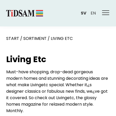
SV
EN
START
/
SORTIMENT
/
LIVING ETC
Living Etc
Must-have shopping, drop-dead gorgeous
modern homes and stunning decorating ideas are
what make Livingetc special. Whether it¿s
designer classics or fabulous new finds, we¿ve got
it covered. So check out Livingetc, the glossy
homes magazine for relaxed modern style.
Monthly.