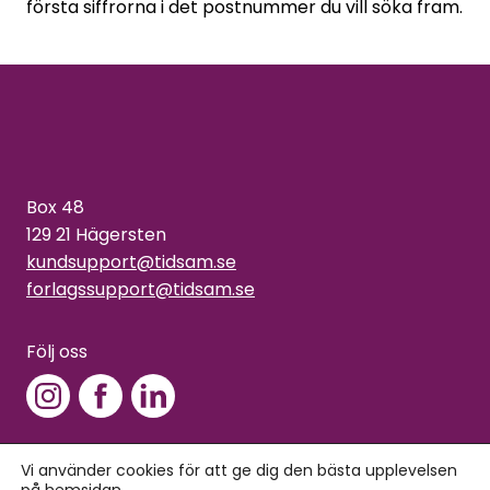
första siffrorna i det postnummer du vill söka fram.
Box 48
129 21 Hägersten
kundsupport@tidsam.se
forlagssupport@tidsam.se
Följ oss
Vi använder cookies för att ge dig den bästa upplevelsen