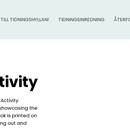
 TILL TIDNINGSHYLLAN!
TIDNINGSINREDNING
ÅTERF
tivity
Activity
n showcasing the
ok is printed on
ting out and