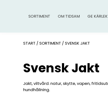
SORTIMENT
OM TIDSAM
GE KÄRLEK
START
/
SORTIMENT
/
SVENSK JAKT
Svensk Jakt
Jakt, viltvård. natur, skytte, vapen, fritidsu
hundhållning.