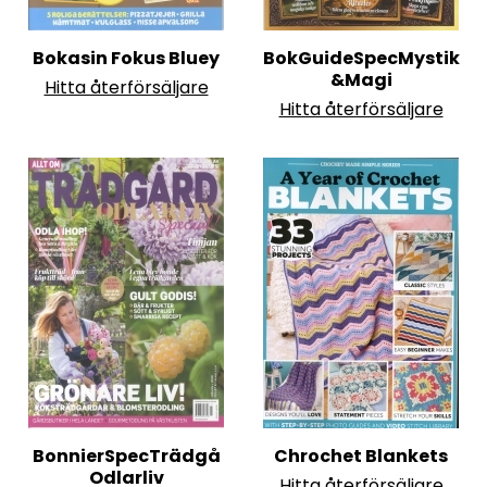
Bokasin Fokus Bluey
BokGuideSpecMystik
&Magi
Hitta återförsäljare
Hitta återförsäljare
BonnierSpecTrädgå
Chrochet Blankets
Odlarliv
Hitta återförsäljare