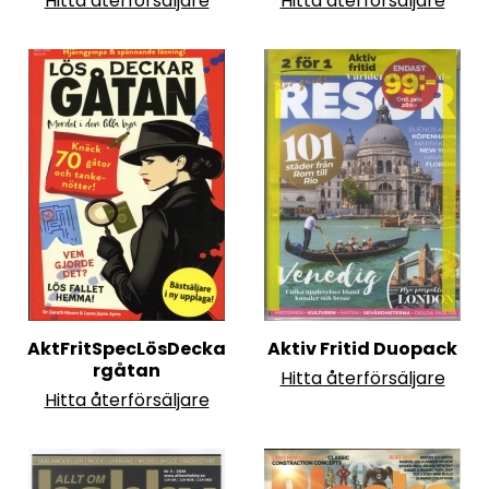
Hitta återförsäljare
Hitta återförsäljare
AktFritSpecLösDecka
Aktiv Fritid Duopack
rgåtan
Hitta återförsäljare
Hitta återförsäljare