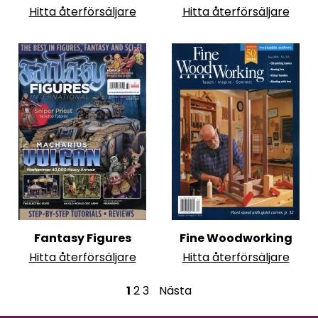
Hitta återförsäljare
Hitta återförsäljare
Fantasy Figures
Fine Woodworking
Hitta återförsäljare
Hitta återförsäljare
S
1
2
3
Nästa