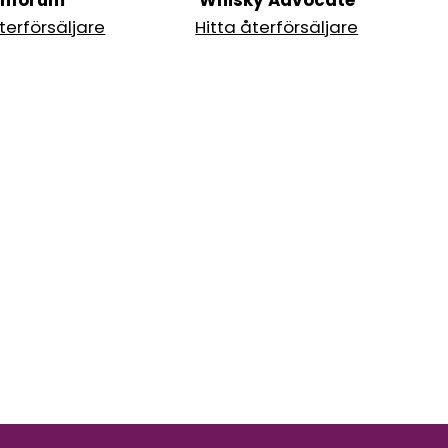
inforum
Whisky Advocate
terförsäljare
Hitta återförsäljare