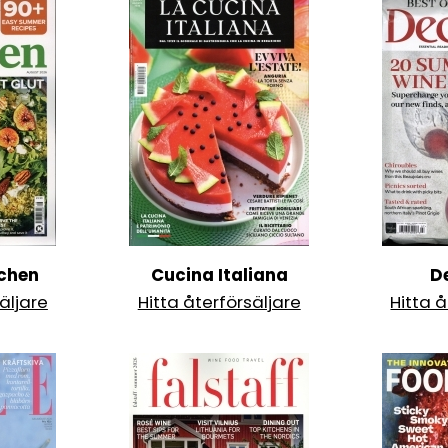
tchen
Cucina Italiana
D
äljare
Hitta återförsäljare
Hitta å