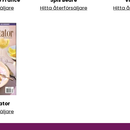
e France
Spis Bedre
V
äljare
Hitta återförsäljare
Hitta å
ator
äljare