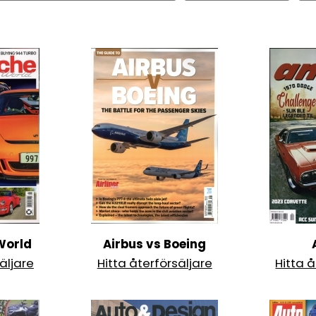
World
Airbus vs Boeing
äljare
Hitta återförsäljare
Hitta å