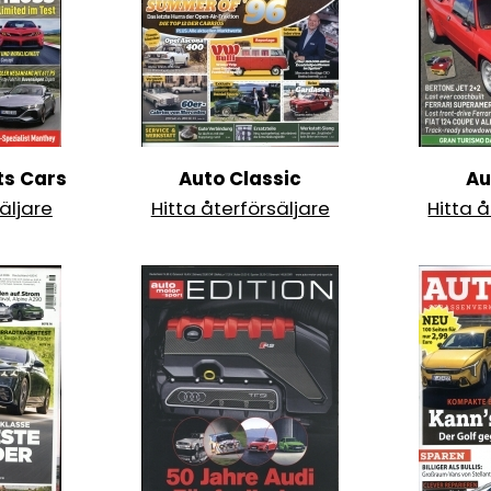
ts Cars
Auto Classic
Au
äljare
Hitta återförsäljare
Hitta å