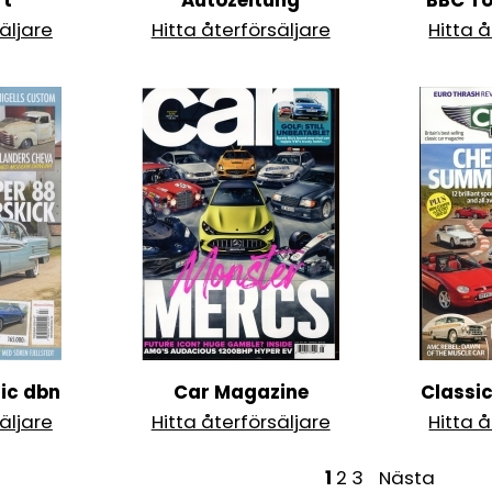
rt
Autozeitung
BBC To
äljare
Hitta återförsäljare
Hitta å
sic dbn
Car Magazine
Classi
äljare
Hitta återförsäljare
Hitta å
S
1
2
3
Nästa