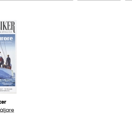
ker
äljare