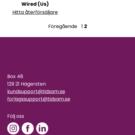
Wired (Us)
Hitta återförsäljare
S
Föregående
1
2
i
d
n
u
Box 48
m
129 21 Hägersten
r
kundsupport@tidsam.se
forlagssupport@tidsam.se
e
r
Följ oss
i
n